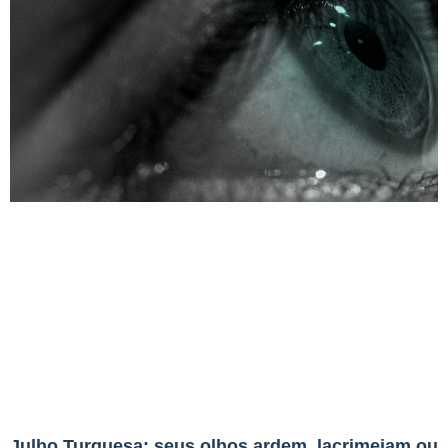
Julho Turquesa: seus olhos ardem, lacrimejam ou