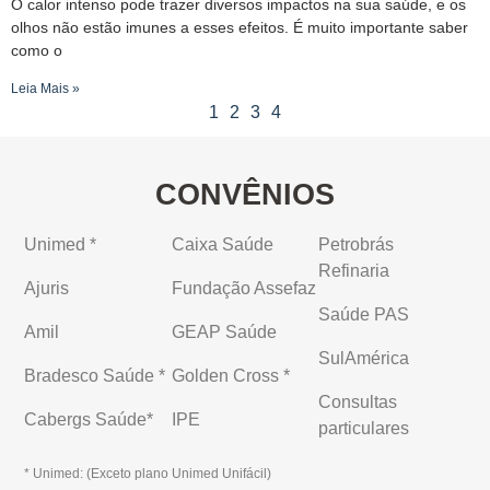
O calor intenso pode trazer diversos impactos na sua saúde, e os
olhos não estão imunes a esses efeitos. É muito importante saber
como o
Leia Mais »
1
2
3
4
CONVÊNIOS
Unimed *
Caixa Saúde
Petrobrás
Refinaria
Ajuris
Fundação Assefaz
Saúde PAS
Amil
GEAP Saúde
SulAmérica
Bradesco Saúde *
Golden Cross *
Consultas
Cabergs Saúde*
IPE
particulares
* Unimed: (Exceto plano Unimed Unifácil)